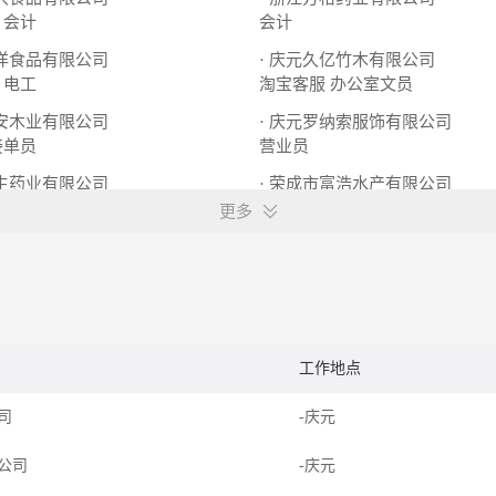
会计
会计
浩洋食品有限公司
· 庆元久亿竹木有限公司
电工
淘宝客服
办公室文员
吉安木业有限公司
· 庆元罗纳索服饰有限公司
接单员
营业员
爱生药业有限公司
· 荣成市富浩水产有限公司
渠道经理
厨师
更多
工作地点
公司
-庆元
限公司
-庆元