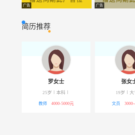
经理助理
浙江新天下竹业
其它类型
广告
广告
保洁员
正和源商务旅
服务行业
简历推荐
安全工程师
沈阳东泰环保产
生产管理
团队经理
大信资本控股集
其他类型
专线师傅
济南道勤商贸有
市场营销
区域经理
浙江创享电子商
市场营销
罗女士
张女
厨师
荣成市富浩水产
市场营销
25岁
本科
19岁
大
送货员
济南道勤商贸有
市场营销
8000元
教师
4000-5000元
文员
3000