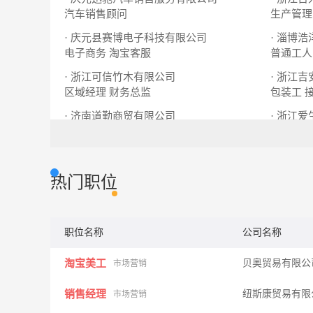
汽车销售顾问
生产管理
· 庆元县赛博电子科技有限公司
· 淄博
电子商务
淘宝客服
普通工人
· 浙江可信竹木有限公司
· 浙江
区域经理
财务总监
包装工
· 济南道勤商贸有限公司
· 浙江
专线师傅
送货员
销售代表
热门职位
职位名称
公司名称
淘宝美工
贝奥贸易有限
市场营销
销售经理
纽斯康贸易有
市场营销