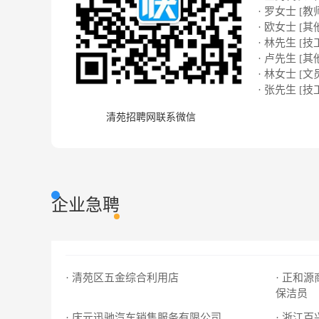
· 罗女士 [教
· 欧女士 [其
· 林先生 [技
· 卢先生 [其
· 林女士 [文
· 张先生 [技
清苑招聘网联系微信
企业急聘
· 清苑区五金综合利用店
· 正和
保洁员
· 庆元迅驰汽车销售服务有限公司
· 浙江