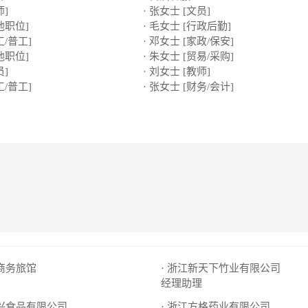
师]
· 张女士 [文员]
他职位]
· 毛女士 [行政后勤]
工/普工]
· 邓女士 [家政/保安]
他职位]
· 朱女士 [贸易/采购]
员]
· 刘女士 [教师]
工/普工]
· 张女士 [财务/会计]
源商务旅馆
· 浙江新天下竹业有限公司
经理助理
百兴食品有限公司
· 浙江方格药业有限公司