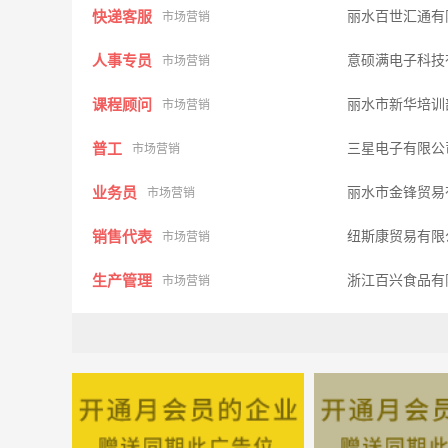
快递客服
丽水百世汇通有
市场营销
人事专员
意硕满电子科技
市场营销
课程顾问
丽水市新华培
市场营销
普工
三星电子有限
市场营销
业务员
丽水市金锋贸易
市场营销
销售代表
纽斯康贸易有
市场营销
生产管理
浙江百兴食品有
市场营销
会计
浙江百兴食品有
市场营销
汽车销售顾问
庆元迅驰汽车销
其它类型
足疗
浙江省庆元县新
其它类型