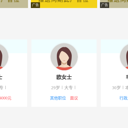
有限公司
-浙江丽水市庆元县
广告
广告
馆
-清原河南正和源商务宾馆
业有限公司
-沈阳市
团有限公司沈阳分公司
-清原
限公司
-庆元
务有限公司
-庆元
士
欧女士
有限公司
-庆元
专
29岁
大专
30岁
限公司
-庆元
-4000元
其他职位
面议
行政