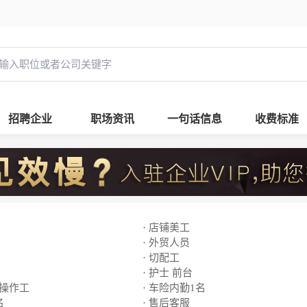
招聘企业
职场资讯
一句话信息
收费标准
· 店铺美工
· 外贸人员
· 切配工
· 护士 前台
线操作工
· 车险内勤1名
名
· 售后客服